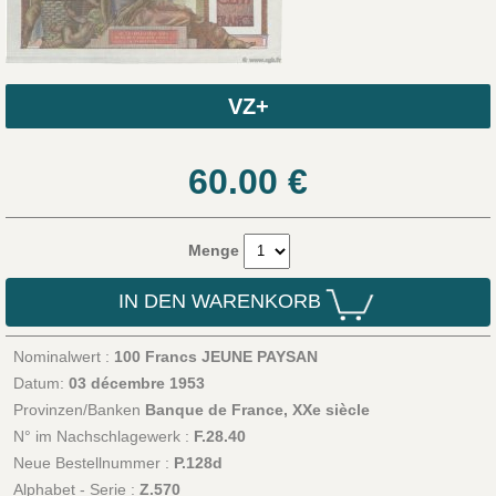
VZ+
60.00
€
Menge
IN DEN WARENKORB
Nominalwert :
100 Francs JEUNE PAYSAN
Datum:
03 décembre 1953
Provinzen/Banken
Banque de France, XXe siècle
N° im Nachschlagewerk :
F.28.40
Neue Bestellnummer :
P.128d
Alphabet - Serie :
Z.570