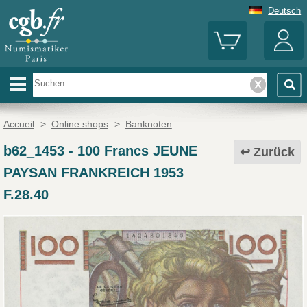
Deutsch
Accueil
>
Online shops
>
Banknoten
b62_1453
-
100 Francs JEUNE
Zurück
PAYSAN FRANKREICH 1953
F.28.40