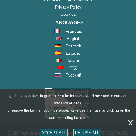
Privacy Policy
Cookies
LANGUAGES
Français
English
Deutsch
Español
Italiano
中文
Русский
cgb.fr uses cookies to guarantee a better user experience and to carry out
statistics of visits.
To remove the banner, you must accept or refuse their use by clicking on the
corresponding buttons.
x
ACCEPT ALL
REFUSE ALL
CGB Numismatik Paris - 36 rue Vivienne - 75002 PARIS