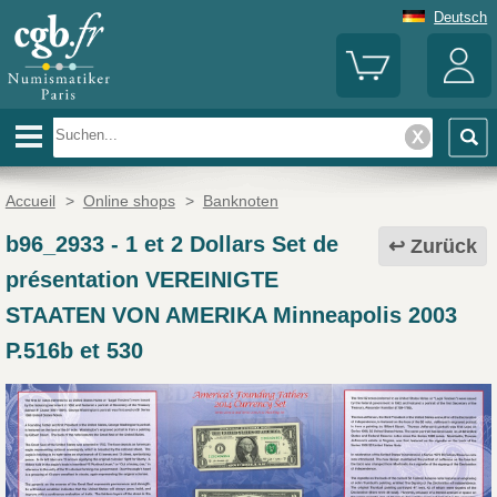
Deutsch
Accueil
>
Online shops
>
Banknoten
b96_2933
-
1 et 2 Dollars Set de
Zurück
présentation VEREINIGTE
STAATEN VON AMERIKA Minneapolis 2003
P.516b et 530